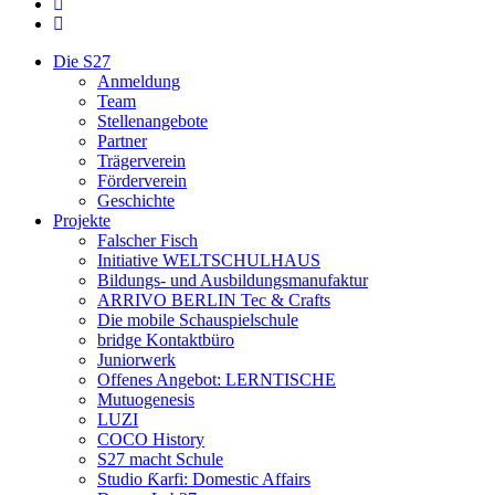
facebook
instagram
Close
Die S27
Menu
Anmeldung
Team
Stellenangebote
Partner
Trägerverein
Förderverein
Geschichte
Projekte
Falscher Fisch
Initiative WELTSCHULHAUS
Bildungs- und Ausbildungsmanufaktur
ARRIVO BERLIN Tec & Crafts
Die mobile Schauspielschule
bridge Kontaktbüro
Juniorwerk
Offenes Angebot: LERNTISCHE
Mutuogenesis
LUZI
COCO History
S27 macht Schule
Studio Ƙarfi: Domestic Affairs