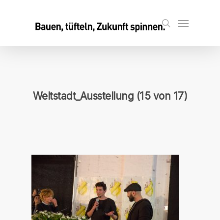
Skip
to
Menu
search
main
content
Weltstadt_Ausstellung (15 von 17)