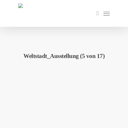
Skip
to
Menu
search
main
content
Weltstadt_Ausstellung (5 von 17)