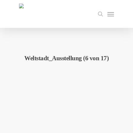
Skip
to
Menu
search
main
content
Weltstadt_Ausstellung (6 von 17)