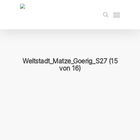
Skip
to
Menu
search
main
content
Weltstadt_Matze_Goerig_S27 (15
von 16)