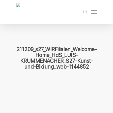
Skip
to
Menu
search
main
content
211209_s27_WIRFilialen_Welcome-
Home_HdS_LUIS-
KRUMMENACHER_S27-Kunst-
und-Bildung_web-1144852