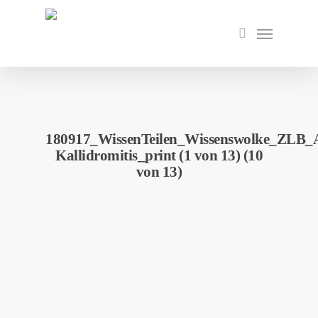
Skip
to
Menu
search
main
content
180917_WissenTeilen_Wissenswolke_ZLB_A
Kallidromitis_print (1 von 13) (10
von 13)