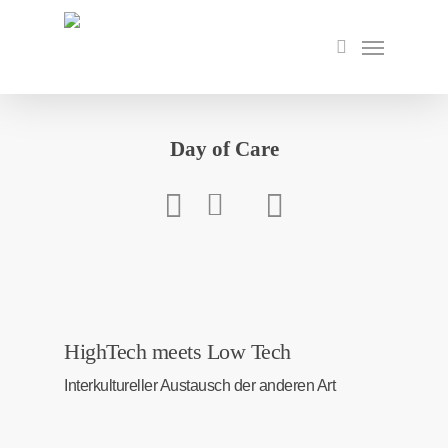
Skip
to
Menu
search
main
content
Day of Care
HighTech meets Low Tech
Interkultureller Austausch der anderen Art