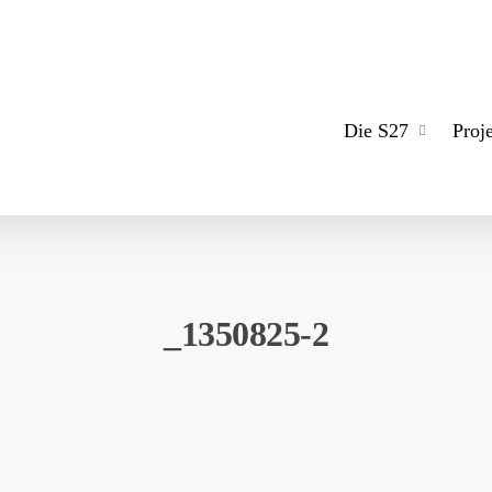
Die S27
Proj
_1350825-2