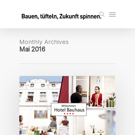
Skip
to
Menu
search
main
content
Monthly Archives
Mai 2016