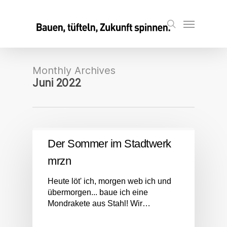
Skip
to
Menu
search
main
content
Monthly Archives
Juni 2022
Der Sommer im Stadtwerk
mrzn
Heute löt' ich, morgen web ich und
übermorgen... baue ich eine
Mondrakete aus Stahl! Wir…