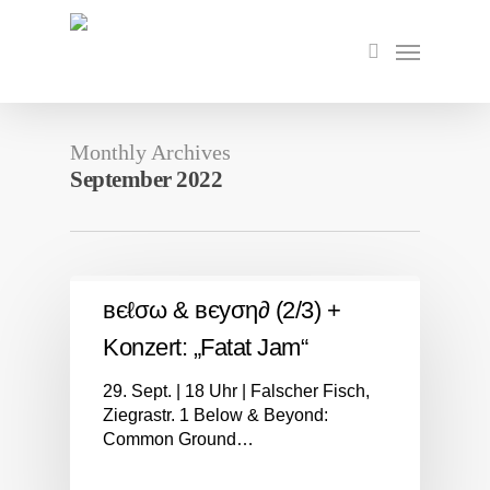
Skip
to
Menu
search
main
content
Monthly Archives
September 2022
вєℓσω & вєуση∂ (2/3) +
Konzert: „Fatat Jam“
29. Sept. | 18 Uhr | Falscher Fisch,
Ziegrastr. 1 Below & Beyond:
Common Ground…