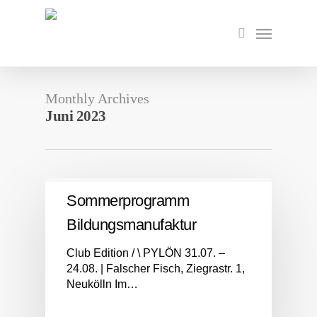
Skip
to
Menu
search
main
content
Monthly Archives
Juni 2023
Sommerprogramm
Bildungsmanufaktur
Club Edition / \ PYLÖN 31.07. –
24.08. | Falscher Fisch, Ziegrastr. 1,
Neukölln Im…