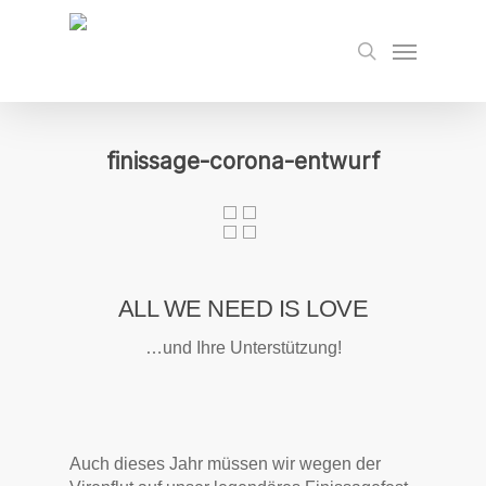
Skip
to
Menu
search
main
content
finissage-corona-entwurf
ALL WE NEED IS LOVE
…und Ihre Unterstützung!
Auch dieses Jahr müssen wir wegen der