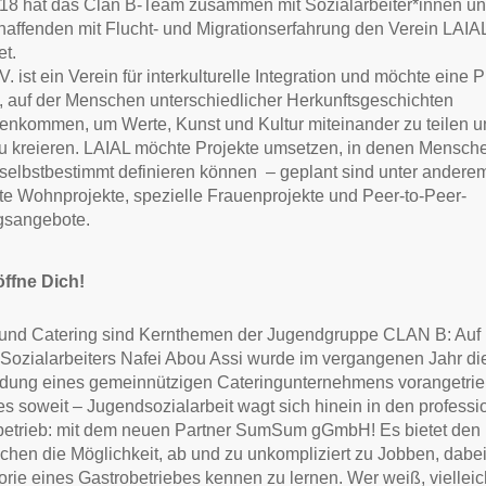
18 hat das Clan B-Team zusammen mit Sozialarbeiter*innen u
haffenden mit Flucht- und Migrationserfahrung den Verein LAIA
t.
. ist ein Verein für interkulturelle Integration und möchte eine P
, auf der Menschen unterschiedlicher Herkunftsgeschichten
nkommen, um Werte, Kunst und Kultur miteinander zu teilen u
 kreieren. LAIAL möchte Projekte umsetzen, in denen Mensche
t selbstbestimmt definieren können – geplant sind unter andere
e Wohnprojekte, spezielle Frauenprojekte und Peer-to-Peer-
gsangebote.
ffne Dich!
nd Catering sind Kernthemen der Jugendgruppe CLAN B: Auf In
Sozialarbeiters Nafei Abou Assi wurde im vergangenen Jahr di
dung eines gemeinnützigen Cateringunternehmens vorangetrie
 es soweit – Jugendsozialarbeit wagt sich hinein in den professi
lbetrieb: mit dem neuen Partner SumSum gGmbH! Es bietet den
chen die Möglichkeit, ab und zu unkompliziert zu Jobben, dabei
rie eines Gastrobetriebes kennen zu lernen. Wer weiß, vielleic