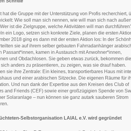
en Schritte
 hat die Gruppe mit der Unterstützung von Profis recherchiert, 
ickelt: Wie soll man sich nennen, wie will man sich nach auße
Wer ist die Zielgruppe, welche Aktivitäten will man durchführen
ln ein Logo, setzen sich konkrete Ziele, planen die ersten Aktio
ber 2018 ging es dann mit der ersten Aktion los: In der Schön
rteilten sie auf ihrem selber gebauten Fahrradanhänger arabisc
n Passant*innen, kamen in Austausch mit Anwohner*innen,
innen und Obdachlosen. Sie geben etwas zurück, bekommen di
sich anders zu präsentieren, zu zeigen, was sie drauf haben.
n sie ihre Zentrale: Ein kleines, transportierbares Haus mit int
aus und einer arabischen Sitzecke. Die eigenen Räume für i
tion. Und nun dank der Expertise aus den Kreisen des Club of
s and Friends (CEF) sowie einer großzügigien Spende von Swi
ner Solaranlage – nun können sie ganz autark sauberen Strom
ren.
lüchteten-Selbstorganisation LAIAL e.V. wird gegründet