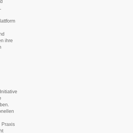
nd
L
lattform
nd
n ihre
m
itiative
e
ben.
onellen
 Praxis
ht