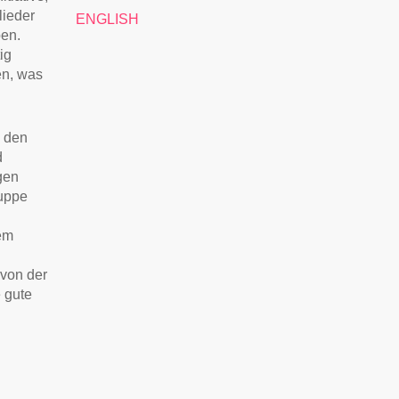
lieder
ENGLISH
ben.
ig
en, was
d den
d
agen
ruppe
nem
von der
 gute