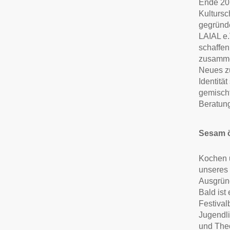
Ende 20
Kultursc
gegründe
LAIAL e.V
schaffen
zusamme
Neues zu
Identitä
gemischt
Beratun
Sesam ö
Kochen u
unseres 
Ausgrün
Bald ist
Festiva
Jugendli
und Theo