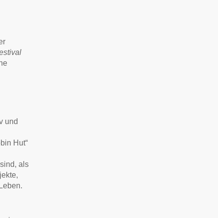
er
stival
che
iv und
bin Hut“
sind, als
ekte,
 Leben.