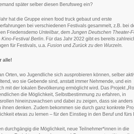
jemand später selber diesen Berufsweg ein?
Jahr hat die Gruppe einen food truck gebaut und erste
erfahrungen bei verschiedenen Festivals gesammelt, z.B. bei d
gen Friedensdemo
Unteilbar
, dem
Jungen Deutschen Theater-Fe
m
Kino-Festival Berlin
. Für das Jahr 2022 gibt es bereits zahlrei
gen für Festivals, u.a.
Fusion
und
Zurück zu den Wurzeln.
 alle!
 an Orten, wo Jugendliche sich ausprobieren können, selber akt
ltend, wo sie Gebende sind, anstatt immer Nehmende, und ein
h mit der lokalen Bevölkerung ermöglicht wird. Das Projekt „Ro
endlichen die Möglichkeit, Selbstbestimmung zu erfahren, in
rollen hineinzuwachsen und dabei zu zeigen, dass sie anders 
n ihnen denken. Zudem bekommen sie durch ganz konkrete Proj
ichkeit etwas zu lernen – für den Einstieg in den Beruf und fürs
n durchgängig die Möglichkeit, neue Teilnehmer*innen in die