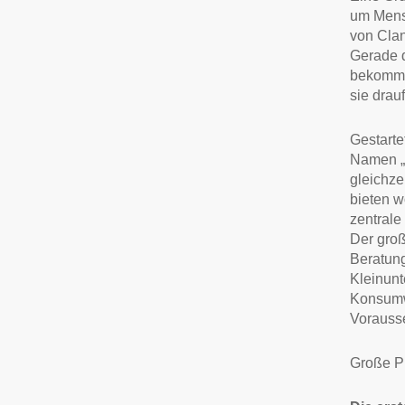
um Mensc
von Clan
Gerade d
bekomme
sie drau
Gestarte
Namen „C
gleichze
bieten w
zentrale
Der groß
Beratun
Kleinun
Konsumw
Vorausse
Große Pl