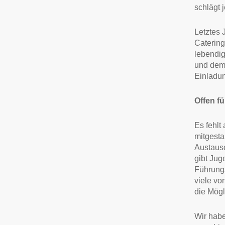
schlägt 
Letztes 
Catering
lebendi
und de
Einladun
Offen für
Es fehlt
mitgesta
Austausc
gibt Jug
Führungs
viele vo
die Mögl
Wir habe