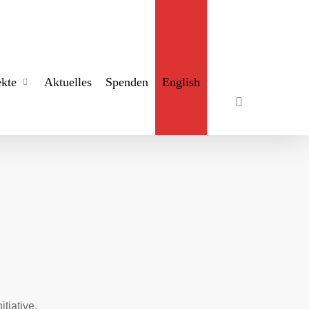
search
ekte
Aktuelles
Spenden
English
tiative,