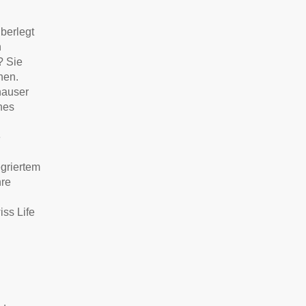
überlegt
n
? Sie
nen.
hauser
hes
e
egriertem
hre
ss Life