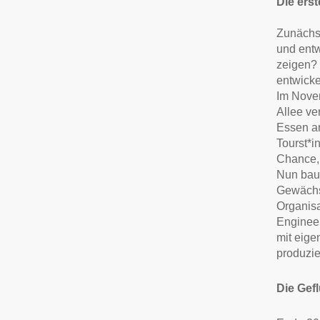
Die erst
Zunächst
und entw
zeigen? 
entwicke
Im Novem
Allee ve
Essen a
Tourst*
Chance, 
Nun baue
Gewächsh
Organisa
Engineer
mit eige
produzie
Die Gef