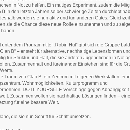
hen in Not zu helfen. Ein mutiges Experiment, zudem die Mitg
 B in den letzten Jahren selber schwierige Zeiten durchlebt ha
eshalb werden sie nun aktiv und tun anderen Gutes. Gleichzeit
n sie die Chance diese neue Rolle einzunehmen und zu zeig
f haben.
t unter dem Programmtitel „Robin Hut“ gibt sich die Gruppe bal
lan B“ – er steht für alternative, nachhaltige Lebensformen un
itig für Struktur und Halt, die sie anderen Jugendlichen in Notl
ollen. Zusammenhalt und füreinander Einstehen sind für die G
 Werte.
e Traum von Clan B: ein Zentrum mit eigenen Werkstätten, ei
gszentrum, Wohnmöglichkeiten, Kulturprogramm und
ternehmen. DO-IT-YOURSELF-Vorschläge gegen Abhängigkeit 
elt. Zusammen wollen sie nachhaltige Lösungen finden – eine
tzung für eine bessere Welt.
äne, die sie nun Schritt für Schritt umsetzen.