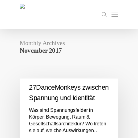
Skip
to
Menu
search
main
content
Monthly Archives
November 2017
27DanceMonkeys zwischen
Spannung und Identität
Was sind Spannungsfelder in
Körper, Bewegung, Raum &
Gesellschaftsarchitektur? Wo treten
sie auf, welche Auswirkungen…