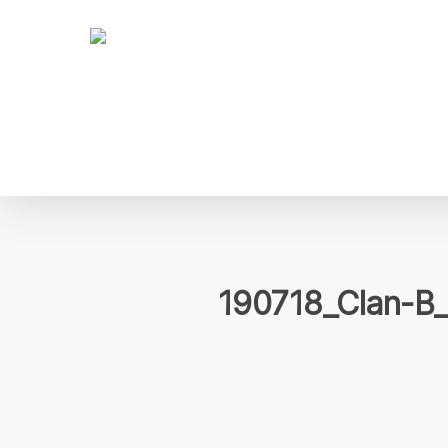
Skip
to
main
content
190718_Clan-