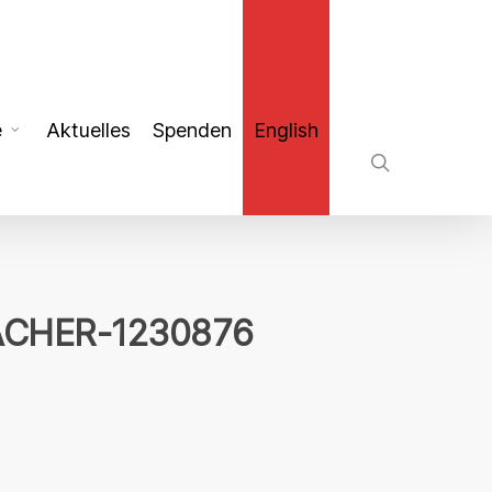
search
e
Aktuelles
Spenden
English
ACHER-1230876