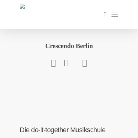
Skip
to
Menu
search
main
content
Crescendo Berlin
Die do-it-together Musikschule