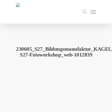
Skip
to
Menu
search
main
content
230605_S27_Bildungsmanufaktur_KAGEL_S
S27-Fotoworkshop_web-1012839