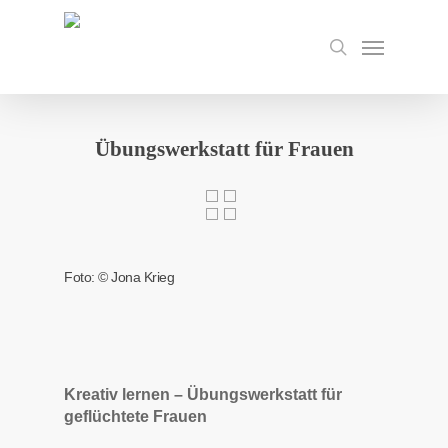
Skip
to
Menu
search
main
content
Übungswerkstatt für Frauen
Foto: © Jona Krieg
Kreativ lernen – Übungswerkstatt für
geflüchtete Frauen