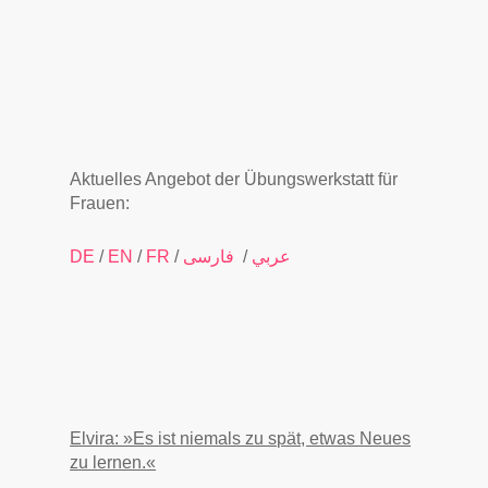
Aktuelles Angebot der Übungswerkstatt für
Frauen:
DE
/
EN
/
FR
/
فارسى
/
عربي
Elvira: »Es ist niemals zu spät, etwas Neues
zu lernen.
«