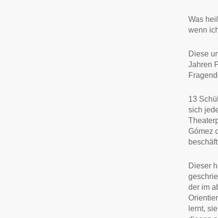
Was heiß
wenn ich
Diese un
Jahren P
Fragende
13 Schül
sich jed
Theater
Gómez d
beschäft
Dieser h
geschrie
der im a
Orientie
lernt, s