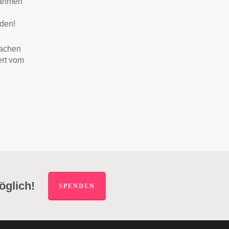
Rahmen
aden!
machen
ert vom
öglich!
SPENDEN