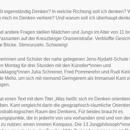
t eigenständig Denken? In welche Richtung soll ich denken? 
 mich im Denken verliere? Und warum soll ich überhaupt denk
d andere Fragen stellen Mädchen und Jungs im Alter von 11 bi
assanten auf der Kreuzberger Oranienstraße. Verblüffte Gesicht
 Blicke. Stirnrunzeln. Schwierig!
erinnen und Schüler der nahe gelegenen Jens-Nydahl-Schule t
en Montag für drei Stunden mit den Künstler*innen und
pädagog*innen Julia Schreiner, Fred Pommerehn und Rudi Keil
e Mello, um sich mit niemand Geringerem als Immanuel Kant z
igen.
at einen Text mit dem Titel „Was heißt: sich im Denken orientier
ben. Kant vergleicht darin die geographisch-räumliche Orientie
bstrakt-logischen Raum des Denkens. Für beides braucht es
rungspunkte, die in jeder/m von uns vorhanden sind und von d
ie zu nutzen: einen inneren Kompass. Die 13 Jungphilosoph*in