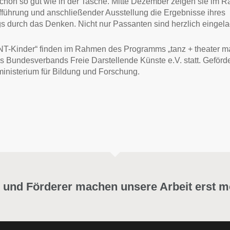
chon so gut wie in der Tasche. Mitte Dezember zeigen sie im 
fführung und anschließender Ausstellung die Ergebnisse ihres
gs durch das Denken. Nicht nur Passanten sind herzlich eingel
NT-Kinder“ finden im Rahmen des Programms „tanz + theater 
es Bundesverbands Freie Darstellende Künste e.V. statt. Geförd
inisterium für Bildung und Forschung
.
 und Förderer machen unsere Arbeit erst m