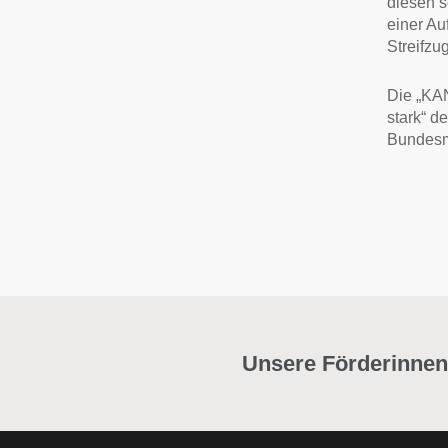
diesen s
einer Au
Streifzu
Die „KA
stark“ d
Bundesm
Unsere Förderinnen