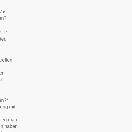
Was,
en?
s 14
er.
reffen
er
u
en?“
rung mit
enen man
nen haben