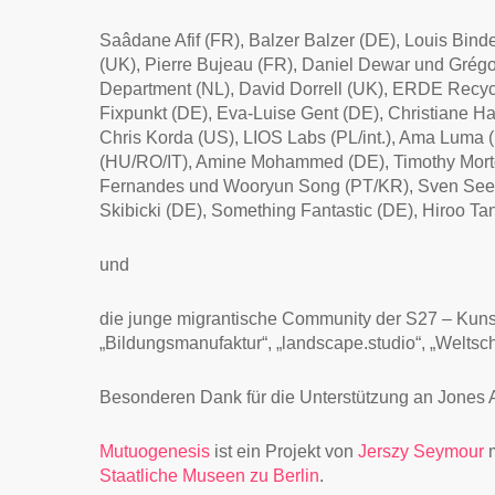
Saâdane Afif (FR), Balzer Balzer (DE), Louis Bin
(UK), Pierre Bujeau (FR), Daniel Dewar und Grégory
Department (NL), David Dorrell (UK), ERDE Recyc
Fixpunkt (DE), Eva-Luise Gent (DE), Christiane 
Chris Korda (US), LIOS Labs (PL/int.), Ama Luma (
(HU/RO/IT), Amine Mohammed (DE), Timothy Morton
Fernandes und Wooryun Song (PT/KR), Sven Seege
Skibicki (DE), Something Fantastic (DE), Hiroo T
und
die junge migrantische Community der S27 – Kun
„Bildungsmanufaktur“, „landscape.studio“, „Welts
Besonderen Dank für die Unterstützung an Jone
Mutuogenesis
ist ein Projekt von
Jerszy Seymour
m
Staatliche Museen zu Berlin
.