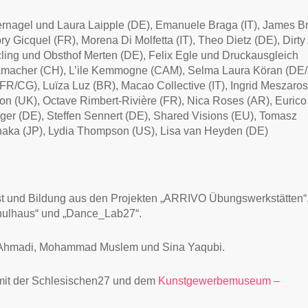
dernagel und Laura Laipple (DE), Emanuele Braga (IT), James Br
 Gicquel (FR), Morena Di Molfetta (IT), Theo Dietz (DE), Dirty 
ling und Obsthof Merten (DE), Felix Egle und Druckausgleich
Hamacher (CH), L’ile Kemmogne (CAM), Selma Laura Köran (DE/
FR/CG), Luïza Luz (BR), Macao Collective (IT), Ingrid Meszaros
 (UK), Octave Rimbert-Rivière (FR), Nica Roses (AR), Eurico
r (DE), Steffen Sennert (DE), Shared Visions (EU), Tomasz
anaka (JP), Lydia Thompson (US), Lisa van Heyden (DE)
st und Bildung aus den Projekten „ARRIVO Übungswerkstätten“
chulhaus“ und „Dance_Lab27“.
s Ahmadi, Mohammad Muslem und Sina Yaqubi.
it der Schlesischen27 und dem
Kunstgewerbemuseum –