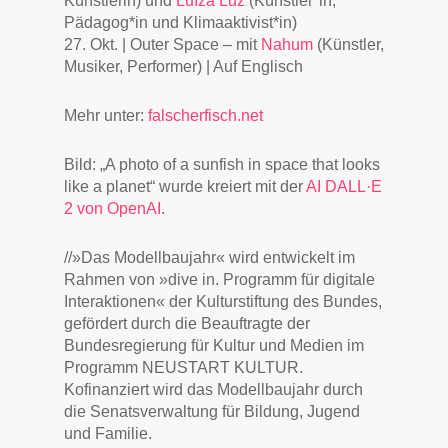
Künstlerin) und
Luïza Luz
(Künstler*in,
Pädagog*in und Klimaaktivist*in)
27. Okt. | Outer Space – mit
Nahum
(Künstler,
Musiker, Performer) | Auf Englisch
Mehr unter:
falscherfisch.net
Bild: „A photo of a sunfish in space that looks
like a planet“ wurde kreiert mit der
AI DALL·E
2 von OpenAI
.
//»Das Modellbaujahr« wird entwickelt im
Rahmen von »dive in. Programm für digitale
Interaktionen« der Kulturstiftung des Bundes,
gefördert durch die Beauftragte der
Bundesregierung für Kultur und Medien im
Programm NEUSTART KULTUR.
Kofinanziert wird das Modellbaujahr durch
die Senatsverwaltung für Bildung, Jugend
und Familie.