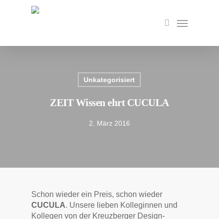
Skip
to
Menu
search
main
content
Unkategorisiert
ZEIT Wissen ehrt CUCULA
2. März 2016
Schon wieder ein Preis, schon wieder
CUCULA
. Unsere lieben Kolleginnen und
Kollegen von der Kreuzberger Design-