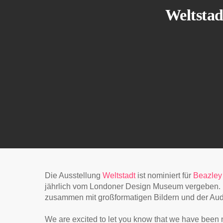
Weltstad
Die Ausstellung
Weltstadt
ist nominiert für
Beazley 
jährlich vom Londoner
Design Museum
vergeben. 
zusammen mit großformatigen Bildern und der Audio
We are excited to let you know that we have been n