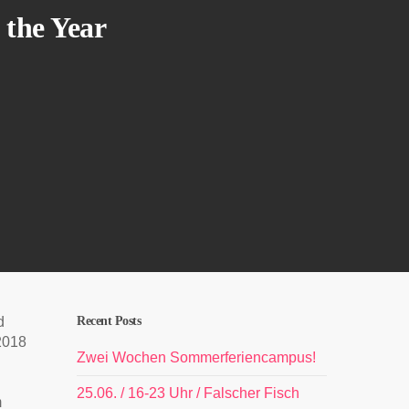
 the Year
d
Recent Posts
2018
Zwei Wochen Sommerferiencampus!
25.06. / 16-23 Uhr / Falscher Fisch
m