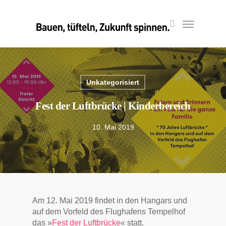
Skip
to
Menu
search
main
content
Unkategorisiert
Fest der Luftbrücke | Kinderbereich
10. Mai 2019
Am 12. Mai 2019 findet in den Hangars und
auf dem Vorfeld des Flughafens Tempelhof
das »
Fest der Luftbrücke
« statt.