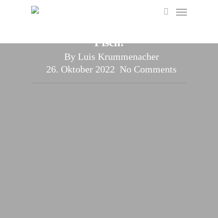
Menu
Skip
Unkategorisiert
to
search
Future Future im Falschen
main
Fisch!
content
By
Luis Krummenacher
26. Oktober 2022
No Comments