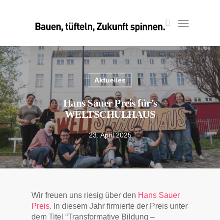
Skip
to
Menu
search
main
content
Aktuelles
Hans Sauer Preis für’s
WELTSCHULHAUS
23. April 2025
Wir freuen uns riesig über den
Hans Sauer
Preis
. In diesem Jahr firmierte der Preis unter
dem Titel “Transformative Bildung –