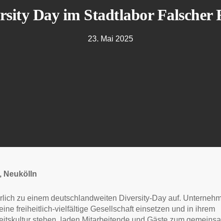
rsity Day im Stadtlabor Falscher 
23. Mai 2025
1, Neukölln
lljährlich zu einem deutschlandweiten Diversity-Day auf. Unterneh
eine freiheitlich-vielfältige Gesellschaft einsetzen und in ihrem
Arbeitskultur stehen, laden Mitarbeitende und Gäste zum gemein