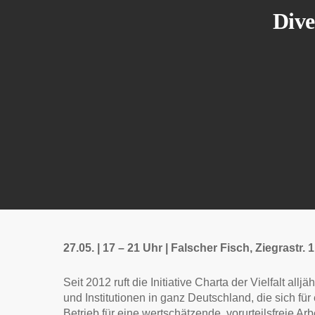
Dive
27.05. | 17 – 21 Uhr | Falscher Fisch, Ziegrastr. 
Seit 2012 ruft die Initiative Charta der Vielfalt a
und Institutionen in ganz Deutschland, die sich für 
Betrieb für eine wertschätzende, vorurteilsfreie 