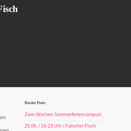
Fisch
Recent Posts
Zwei Wochen Sommerferiencampus!
men
25.06. / 16-23 Uhr / Falscher Fisch
samen