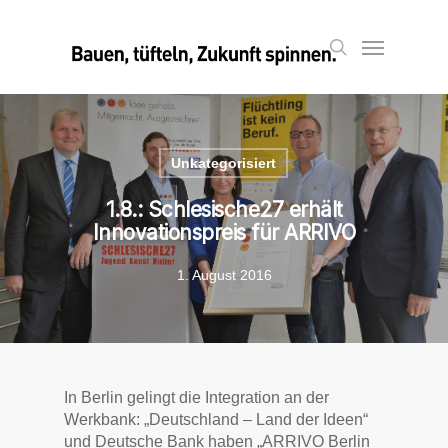
Skip
to
Menu
search
main
content
Unkategorisiert
1.8.: Schlesische27 erhält
Innovationspreis für ARRIVO
1. August 2016
In Berlin gelingt die Integration an der
Werkbank: „Deutschland – Land der Ideen“
und Deutsche Bank haben „ARRIVO Berlin