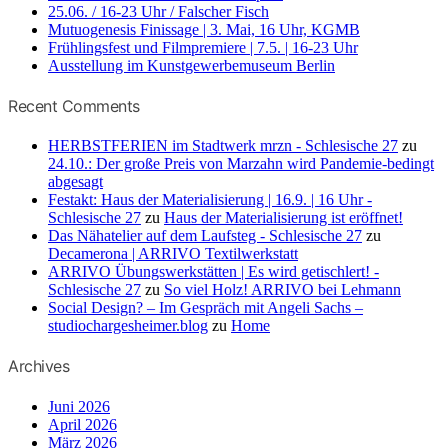
25.06. / 16-23 Uhr / Falscher Fisch
Mutuogenesis Finissage | 3. Mai, 16 Uhr, KGMB
Frühlingsfest und Filmpremiere | 7.5. | 16-23 Uhr
Ausstellung im Kunstgewerbemuseum Berlin
Recent Comments
HERBSTFERIEN im Stadtwerk mrzn - Schlesische 27
zu
24.10.: Der große Preis von Marzahn wird Pandemie-bedingt
abgesagt
Festakt: Haus der Materialisierung | 16.9. | 16 Uhr -
Schlesische 27
zu
Haus der Materialisierung ist eröffnet!
Das Nähatelier auf dem Laufsteg - Schlesische 27
zu
Decamerona | ARRIVO Textilwerkstatt
ARRIVO Übungswerkstätten | Es wird getischlert! -
Schlesische 27
zu
So viel Holz! ARRIVO bei Lehmann
Social Design? – Im Gespräch mit Angeli Sachs –
studiochargesheimer.blog
zu
Home
Archives
Juni 2026
April 2026
März 2026