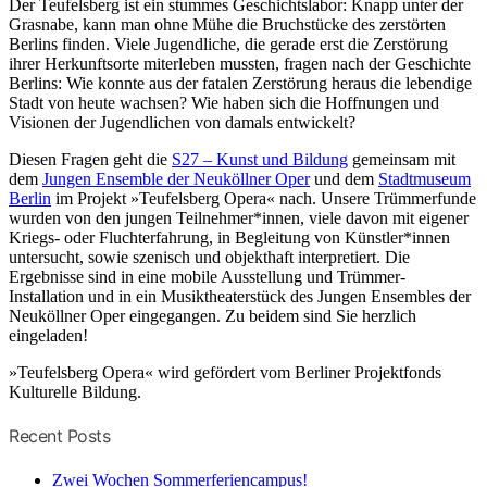
Der Teufelsberg ist ein stummes Geschichtslabor: Knapp unter der
Grasnabe, kann man ohne Mühe die Bruchstücke des zerstörten
Berlins finden. Viele Jugendliche, die gerade erst die Zerstörung
ihrer Herkunftsorte miterleben mussten, fragen nach der Geschichte
Berlins: Wie konnte aus der fatalen Zerstörung heraus die lebendige
Stadt von heute wachsen? Wie haben sich die Hoffnungen und
Visionen der Jugendlichen von damals entwickelt?
Diesen Fragen geht die
S27 – Kunst und Bildung
gemeinsam mit
dem
Jungen Ensemble der Neuköllner Oper
und dem
Stadtmuseum
Berlin
im Projekt »Teufelsberg Opera« nach. Unsere Trümmerfunde
wurden von den jungen Teilnehmer*innen, viele davon mit eigener
Kriegs- oder Fluchterfahrung, in Begleitung von Künstler*innen
untersucht, sowie szenisch und objekthaft interpretiert. Die
Ergebnisse sind in eine mobile Ausstellung und Trümmer-
Installation und in ein Musiktheaterstück des Jungen Ensembles der
Neuköllner Oper eingegangen. Zu beidem sind Sie herzlich
eingeladen!
»Teufelsberg Opera« wird gefördert vom Berliner Projektfonds
Kulturelle Bildung.
Recent Posts
Zwei Wochen Sommerferiencampus!