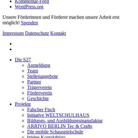
Kommentar-Feed
WordPress.org
Unsere Förderinnen und Förderer machen unsere Arbeit erst
möglich!
Spenden
Impressum
Datenschutz
Kontakt
facebook
instagram
Close
Die S27
Menu
Anmeldung
Team
Stellenangebote
Partner
Trägerverein
Förderverein
Geschichte
Projekte
Falscher Fisch
Initiative WELTSCHULHAUS
Bildungs- und Ausbildungsmanufaktur
ARRIVO BERLIN Tec & Crafts
Die mobile Schauspielschule
bridge Kontaktbüro