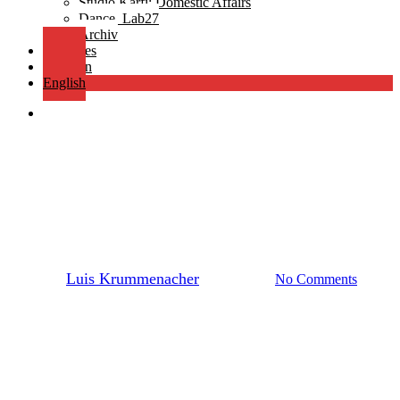
Studio Ƙarfi: Domestic Affairs
Dance_Lab27
Archiv
Aktuelles
Spenden
English
search
Unkategorisiert
Teufelsberg Opera |
Trümmer-Installation und
»Amnesie Atlantis«
By
Luis Krummenacher
20. Mai 2019
No Comments