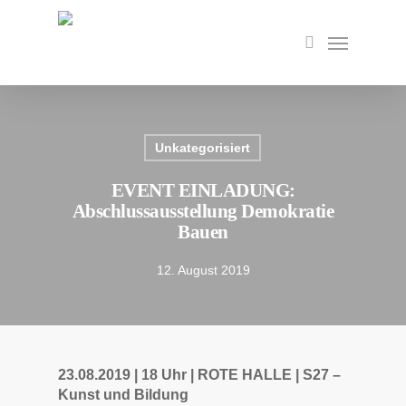
Skip
to
Menu
search
main
content
Unkategorisiert
EVENT EINLADUNG:
Abschlussausstellung Demokratie
Bauen
12. August 2019
23.08.2019 | 18 Uhr | ROTE HALLE | S27 –
Kunst und Bildung